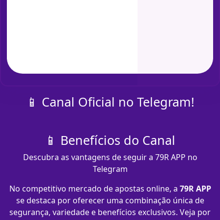
📱 Canal Oficial no Telegram!
📱 Benefícios do Canal
Descubra as vantagens de seguir a 79R APP no
Telegram
No competitivo mercado de apostas online, a
79R APP
se destaca por oferecer uma combinação única de
segurança, variedade e benefícios exclusivos. Veja por