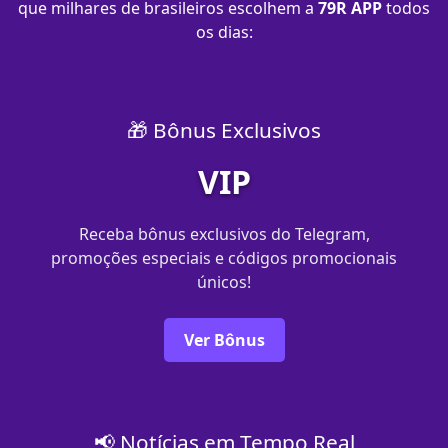
que milhares de brasileiros escolhem a
79R APP
todos
os dias:
🎁 Bônus Exclusivos
VIP
Receba bônus exclusivos do Telegram,
promoções especiais e códigos promocionais
únicos!
Ver Bônus
📢 Notícias em Tempo Real