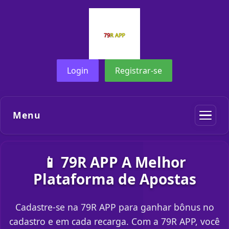
Login
Registrar-se
Menu
📱 79R APP A Melhor
Plataforma de Apostas
Cadastre-se na 79R APP para ganhar bônus no
cadastro e em cada recarga. Com a 79R APP, você