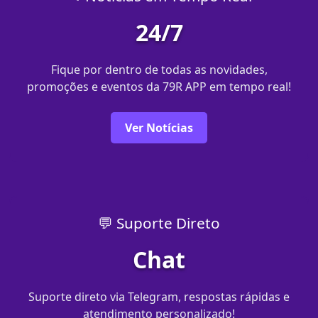
24/7
Fique por dentro de todas as novidades,
promoções e eventos da 79R APP em tempo real!
Ver Notícias
💬 Suporte Direto
Chat
Suporte direto via Telegram, respostas rápidas e
atendimento personalizado!