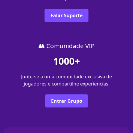
Falar Suporte
👥 Comunidade VIP
1000+
Junte-se a uma comunidade exclusiva de
jogadores e compartilhe experiências!
Entrar Grupo