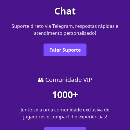
Chat
Suporte direto via Telegram, respostas rápidas e
atendimento personalizado!
Falar Suporte
👥 Comunidade VIP
1000+
Junte-se a uma comunidade exclusiva de
jogadores e compartilhe experiências!