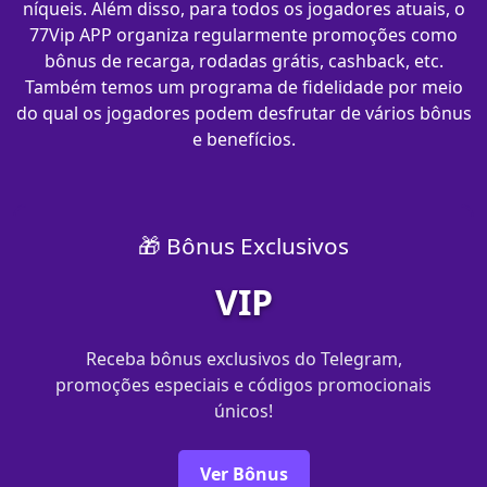
níqueis. Além disso, para todos os jogadores atuais, o
77Vip APP organiza regularmente promoções como
bônus de recarga, rodadas grátis, cashback, etc.
Também temos um programa de fidelidade por meio
do qual os jogadores podem desfrutar de vários bônus
e benefícios.
🎁 Bônus Exclusivos
VIP
Receba bônus exclusivos do Telegram,
promoções especiais e códigos promocionais
únicos!
Ver Bônus