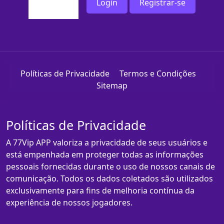
Login
Registrar-se
Políticas de Privacidade
Termos e Condições
Sitemap
Políticas de Privacidade
A 77Vip APP valoriza a privacidade de seus usuários e
está empenhada em proteger todas as informações
pessoais fornecidas durante o uso de nossos canais de
comunicação. Todos os dados coletados são utilizados
exclusivamente para fins de melhoria contínua da
experiência de nossos jogadores.