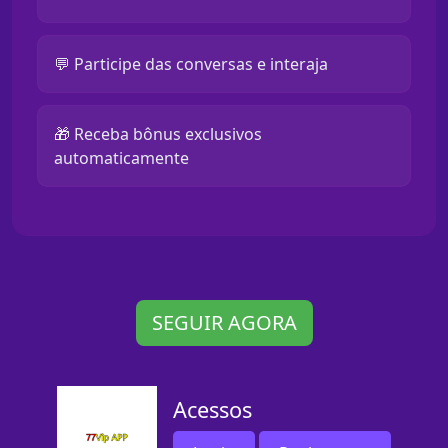
💬 Participe das conversas e interaja
🎁 Receba bônus exclusivos
automaticamente
SEGUIR AGORA
Acessos