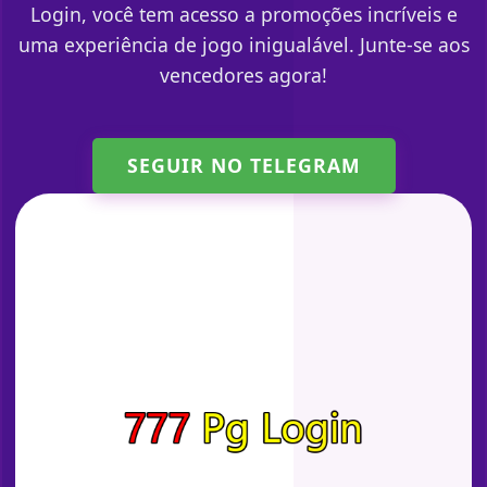
Login, você tem acesso a promoções incríveis e
uma experiência de jogo inigualável. Junte-se aos
vencedores agora!
SEGUIR NO TELEGRAM