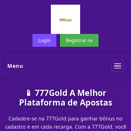
Login
Registrar-se
Menu
📱 777Gold A Melhor
Plataforma de Apostas
Cadastre-se na 777Gold para ganhar bônus no
cadastro e em cada recarga. Com a 777Gold, você