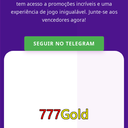
tem acesso a promoções incríveis e uma
experiência de jogo inigualável. Junte-se aos
vencedores agora!
SEGUIR NO TELEGRAM