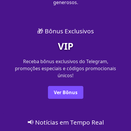
generosos.
🎁 Bônus Exclusivos
VIP
Receba bônus exclusivos do Telegram,
promoções especiais e códigos promocionais
únicos!
Ver Bônus
📢 Notícias em Tempo Real