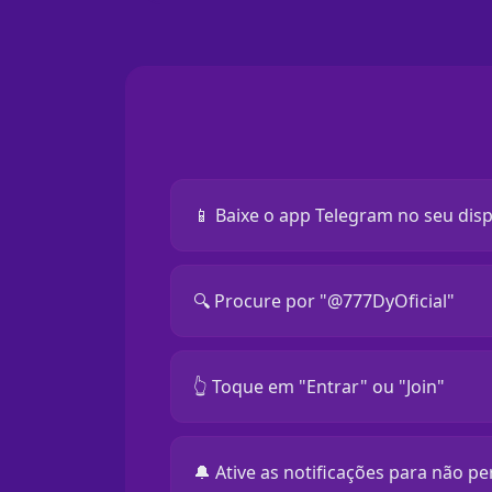
📱 Baixe o app Telegram no seu disp
🔍 Procure por "@777DyOficial"
👆 Toque em "Entrar" ou "Join"
🔔 Ative as notificações para não p