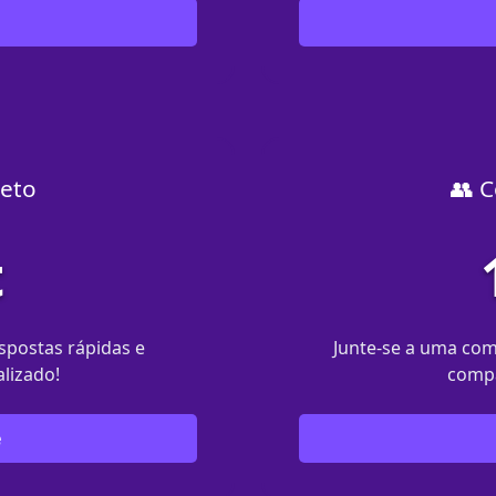
reto
👥 
t
espostas rápidas e
Junte-se a uma com
lizado!
compa
e