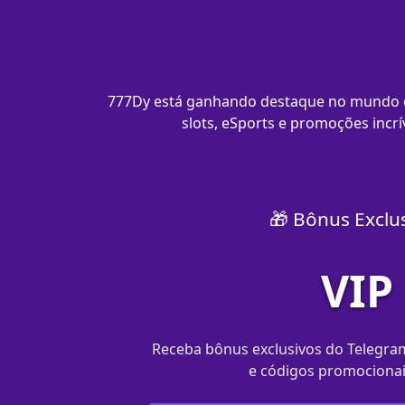
777Dy está ganhando destaque no mundo das
slots, eSports e promoções incr
🎁 Bônus Exclu
VIP
Receba bônus exclusivos do Telegra
e códigos promocionai