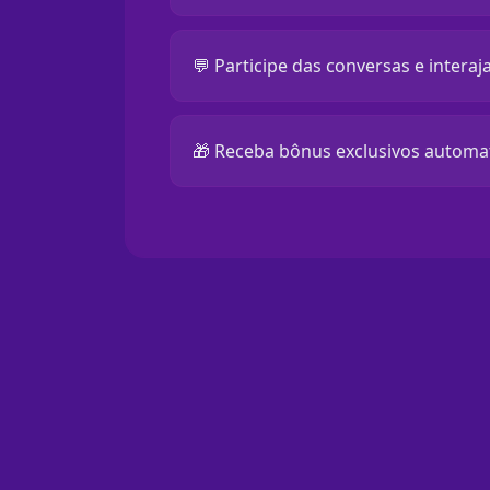
💬 Participe das conversas e interaj
🎁 Receba bônus exclusivos autom