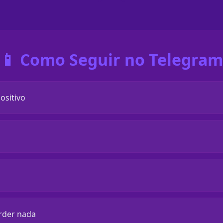
📱 Como Seguir no Telegram
ositivo
erder nada