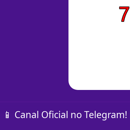
📱 Canal Oficial no Telegram!