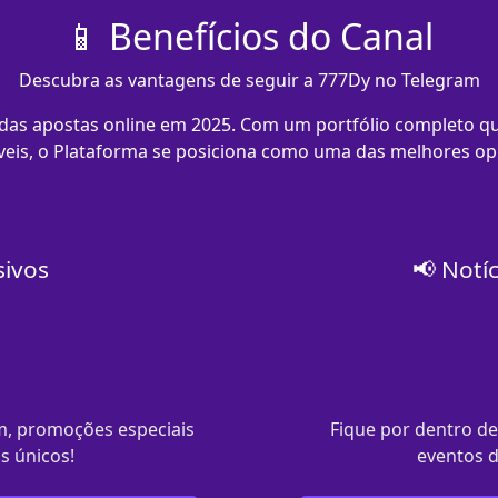
📱 Benefícios do Canal
Descubra as vantagens de seguir a 777Dy no Telegram
 apostas online em 2025. Com um portfólio completo que i
íveis, o Plataforma se posiciona como uma das melhores op
sivos
📢 Notí
m, promoções especiais
Fique por dentro d
s únicos!
eventos d