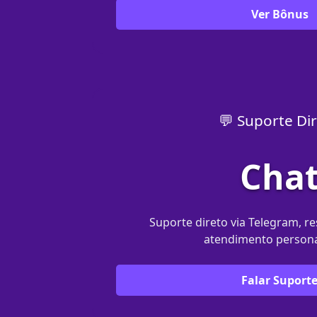
Ver Bônus
💬 Suporte Di
Cha
Suporte direto via Telegram, r
atendimento persona
Falar Suport