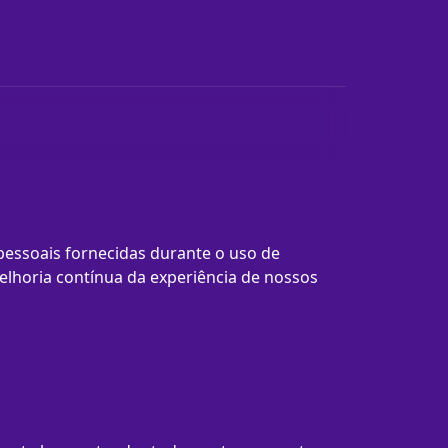
pessoais fornecidas durante o uso de
elhoria contínua da experiência de nossos