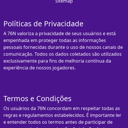
Sitemap
Políticas de Privacidade
A 76N valoriza a privacidade de seus usuários e está
empenhada em proteger todas as informações
pessoais fornecidas durante o uso de nossos canais de
comunicação. Todos os dados coletados são utilizados
exclusivamente para fins de melhoria contínua da
experiência de nossos jogadores.
Termos e Condições
Os usuários da 76N concordam em respeitar todas as
regras e regulamentos estabelecidos. É importante ler
e entender todos os termos antes de participar de