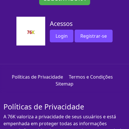
Acessos
Login
Registrar-se
Políticas de Privacidade
Termos e Condições
Sitemap
Políticas de Privacidade
A 76K valoriza a privacidade de seus usuários e está
empenhada em proteger todas as informações