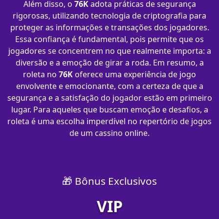
Além disso, o
76K
adota práticas de segurança
rigorosas, utilizando tecnologia de criptografia para
proteger as informações e transações dos jogadores.
Essa confiança é fundamental, pois permite que os
jogadores se concentrem no que realmente importa: a
diversão e a emoção de girar a roda. Em resumo, a
roleta no
76K
oferece uma experiência de jogo
envolvente e emocionante, com a certeza de que a
segurança e a satisfação do jogador estão em primeiro
lugar. Para aqueles que buscam emoção e desafios, a
roleta é uma escolha imperdível no repertório de jogos
de um cassino online.
🎁 Bônus Exclusivos
VIP