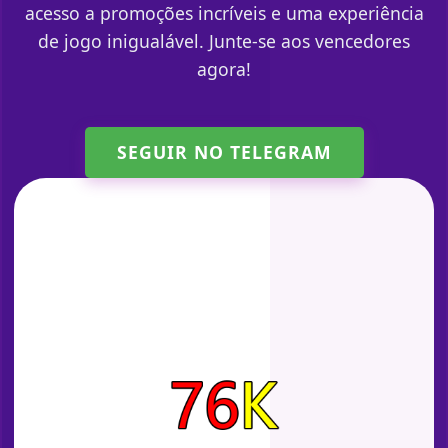
acesso a promoções incríveis e uma experiência
de jogo inigualável. Junte-se aos vencedores
agora!
SEGUIR NO TELEGRAM