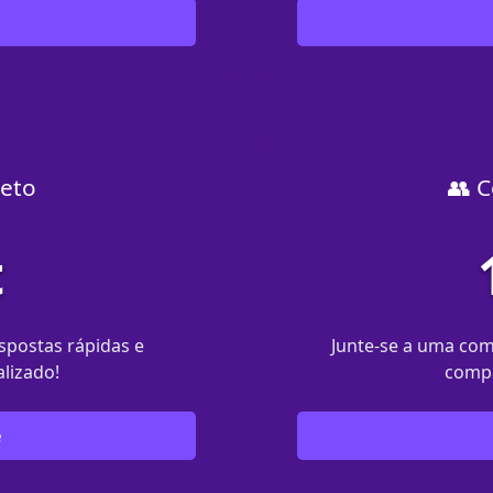
reto
👥 
t
espostas rápidas e
Junte-se a uma com
lizado!
compa
e