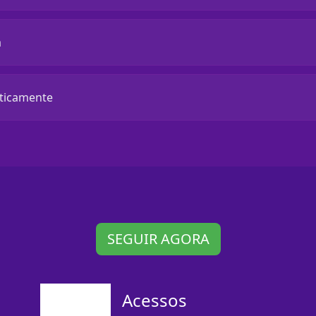
a
aticamente
SEGUIR AGORA
Acessos