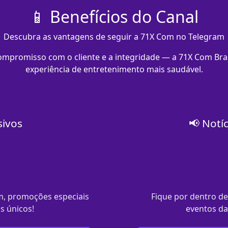
📱 Benefícios do Canal
Descubra as vantagens de seguir a 71X Com no Telegram
mpromisso com o cliente e a integridade — a 71X Com Bra
experiência de entretenimento mais saudável.
sivos
📢 Notí
m, promoções especiais
Fique por dentro d
s únicos!
eventos da