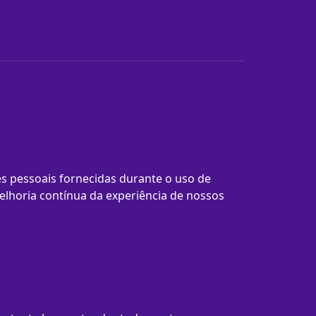
s pessoais fornecidas durante o uso de
elhoria contínua da experiência de nossos