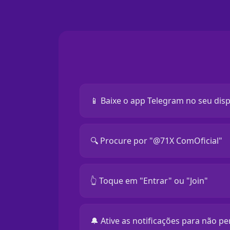
📱 Baixe o app Telegram no seu disp
🔍 Procure por "@71X ComOficial"
👆 Toque em "Entrar" ou "Join"
🔔 Ative as notificações para não p