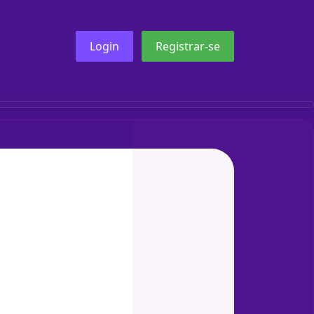
Login
Registrar-se