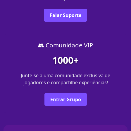
Falar Suporte
👥 Comunidade VIP
1000+
Junte-se a uma comunidade exclusiva de
jogadores e compartilhe experiências!
Entrar Grupo