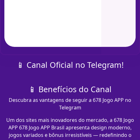
📱 Canal Oficial no Telegram!
📱 Benefícios do Canal
Descubra as vantagens de seguir a 678 Jogo APP no
Telegram
Um dos sites mais inovadores do mercado, a 678 Jogo
APP 678 Jogo APP Brasil apresenta design moderno,
jogos variados e bônus irresistíveis — redefinindo o