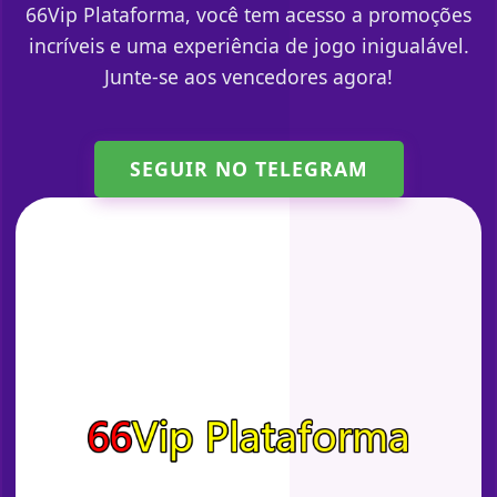
66Vip Plataforma, você tem acesso a promoções
incríveis e uma experiência de jogo inigualável.
Junte-se aos vencedores agora!
SEGUIR NO TELEGRAM