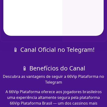
📱 Canal Oficial no Telegram!
📱 Benefícios do Canal
Descubra as vantagens de seguir a 66Vip Plataforma no
Telegram
A 66Vip Plataforma oferece aos jogadores brasileiros
uma experiência altamente segura pela plataforma
66Vip Plataforma Brasil — um dos cassinos mais