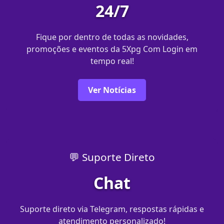
24/7
Fique por dentro de todas as novidades,
promoções e eventos da 5Xpg Com Login em
tempo real!
Ver Notícias
💬 Suporte Direto
Chat
Suporte direto via Telegram, respostas rápidas e
atendimento personalizado!