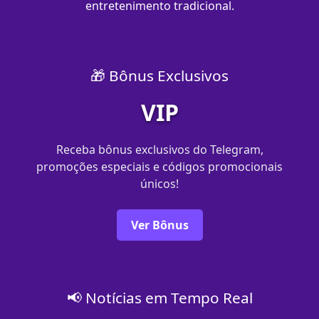
entretenimento tradicional.
🎁 Bônus Exclusivos
VIP
Receba bônus exclusivos do Telegram,
promoções especiais e códigos promocionais
únicos!
Ver Bônus
📢 Notícias em Tempo Real