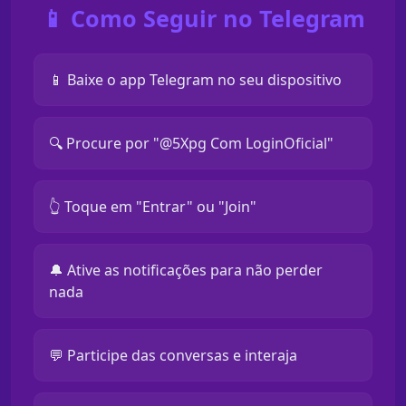
📱 Como Seguir no Telegram
📱 Baixe o app Telegram no seu dispositivo
🔍 Procure por "@5Xpg Com LoginOficial"
👆 Toque em "Entrar" ou "Join"
🔔 Ative as notificações para não perder
nada
💬 Participe das conversas e interaja