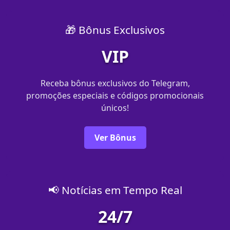
🎁 Bônus Exclusivos
VIP
Receba bônus exclusivos do Telegram,
promoções especiais e códigos promocionais
únicos!
Ver Bônus
📢 Notícias em Tempo Real
24/7