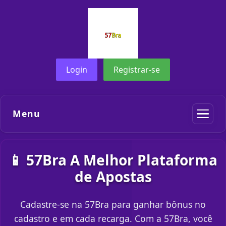
Login
Registrar-se
Menu
📱 57Bra A Melhor Plataforma
de Apostas
Cadastre-se na 57Bra para ganhar bônus no
cadastro e em cada recarga. Com a 57Bra, você