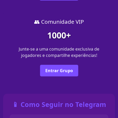
👥 Comunidade VIP
1000+
Junte-se a uma comunidade exclusiva de
jogadores e compartilhe experiências!
Entrar Grupo
📱 Como Seguir no Telegram