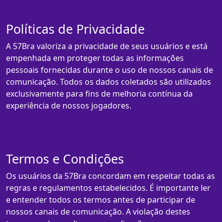
Políticas de Privacidade
A 57Bra valoriza a privacidade de seus usuários e está
empenhada em proteger todas as informações
pessoais fornecidas durante o uso de nossos canais de
comunicação. Todos os dados coletados são utilizados
exclusivamente para fins de melhoria contínua da
experiência de nossos jogadores.
Termos e Condições
Os usuários da 57Bra concordam em respeitar todas as
regras e regulamentos estabelecidos. É importante ler
e entender todos os termos antes de participar de
nossos canais de comunicação. A violação destes