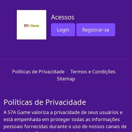
Acessos
Login
Registrar-se
Políticas de Privacidade
Termos e Condições
Sitemap
Políticas de Privacidade
A 57A Game valoriza a privacidade de seus usuários e
está empenhada em proteger todas as informações
pessoais fornecidas durante o uso de nossos canais de