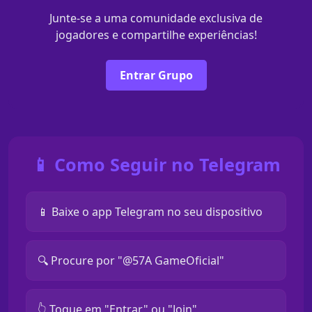
Junte-se a uma comunidade exclusiva de
jogadores e compartilhe experiências!
Entrar Grupo
📱 Como Seguir no Telegram
📱 Baixe o app Telegram no seu dispositivo
🔍 Procure por "@57A GameOficial"
👆 Toque em "Entrar" ou "Join"