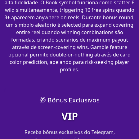
alta fidelidade. O Book symbol funciona como scatter E
wild simultaneamente, triggering 10 free spins quando
3+ aparecem anywhere on reels. Durante bonus round,
um símbolo aleatório é selected para expand covering
entire reel quando winning combinations são
formadas, criando scenarios de maximum payout
através de screen-covering wins. Gamble feature
opcional permite double-or-nothing através de card
color prediction, apelando para risk-seeking player
profiles.
🎁 Bônus Exclusivos
VIP
Receba bônus exclusivos do Telegram,