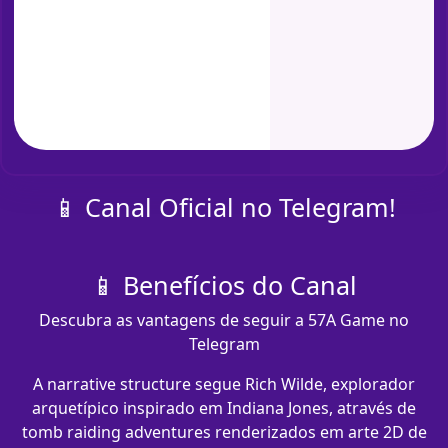
📱 Canal Oficial no Telegram!
📱 Benefícios do Canal
Descubra as vantagens de seguir a 57A Game no
Telegram
A narrative structure segue Rich Wilde, explorador
arquetípico inspirado em Indiana Jones, através de
tomb raiding adventures renderizados em arte 2D de