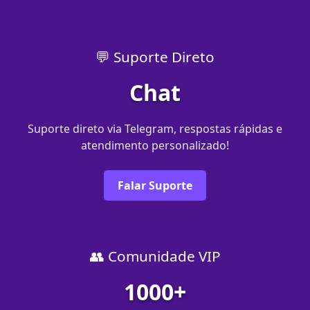
💬 Suporte Direto
Chat
Suporte direto via Telegram, respostas rápidas e
atendimento personalizado!
Falar Suporte
👥 Comunidade VIP
1000+