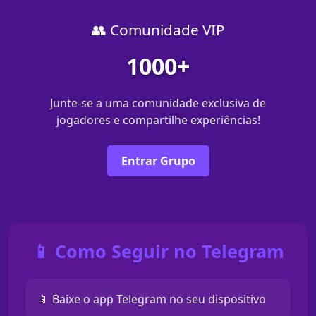
👥 Comunidade VIP
1000+
Junte-se a uma comunidade exclusiva de
jogadores e compartilhe experiências!
Entrar Grupo
📱 Como Seguir no Telegram
📱 Baixe o app Telegram no seu dispositivo