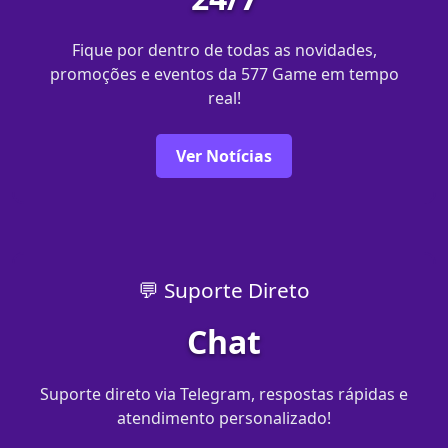
Fique por dentro de todas as novidades,
promoções e eventos da 577 Game em tempo
real!
Ver Notícias
💬 Suporte Direto
Chat
Suporte direto via Telegram, respostas rápidas e
atendimento personalizado!