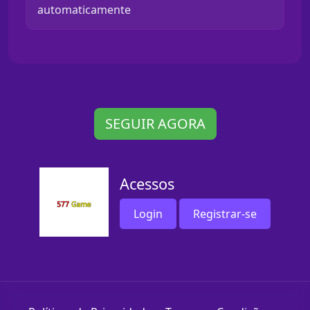
automaticamente
SEGUIR AGORA
Acessos
Login
Registrar-se