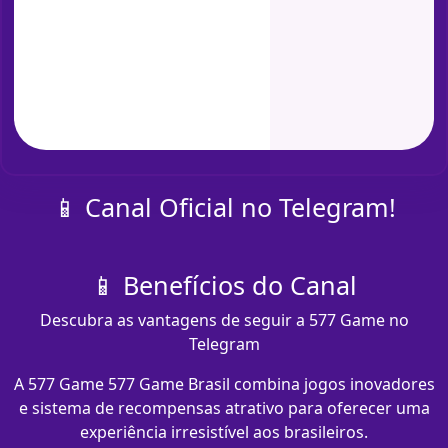
📱 Canal Oficial no Telegram!
📱 Benefícios do Canal
Descubra as vantagens de seguir a 577 Game no
Telegram
A 577 Game 577 Game Brasil combina jogos inovadores
e sistema de recompensas atrativo para oferecer uma
experiência irresistível aos brasileiros.