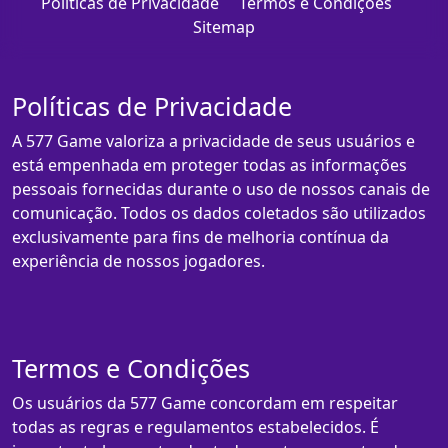
Políticas de Privacidade
Termos e Condições
Sitemap
Políticas de Privacidade
A 577 Game valoriza a privacidade de seus usuários e
está empenhada em proteger todas as informações
pessoais fornecidas durante o uso de nossos canais de
comunicação. Todos os dados coletados são utilizados
exclusivamente para fins de melhoria contínua da
experiência de nossos jogadores.
Termos e Condições
Os usuários da 577 Game concordam em respeitar
todas as regras e regulamentos estabelecidos. É