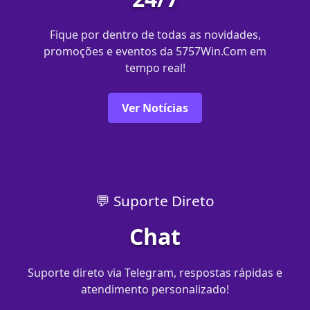
Fique por dentro de todas as novidades,
promoções e eventos da 5757Win.Com em
tempo real!
Ver Notícias
💬 Suporte Direto
Chat
Suporte direto via Telegram, respostas rápidas e
atendimento personalizado!