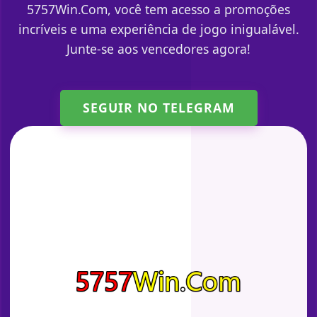
5757Win.Com, você tem acesso a promoções
incríveis e uma experiência de jogo inigualável.
Junte-se aos vencedores agora!
SEGUIR NO TELEGRAM