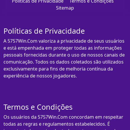
Políticas de Privacidade
Termos e Condições
Sitemap
Políticas de Privacidade
A 5757Win.Com valoriza a privacidade de seus usuários
e está empenhada em proteger todas as informações
pessoais fornecidas durante o uso de nossos canais de
comunicação. Todos os dados coletados são utilizados
exclusivamente para fins de melhoria contínua da
experiência de nossos jogadores.
Termos e Condições
Os usuários da 5757Win.Com concordam em respeitar
todas as regras e regulamentos estabelecidos. É