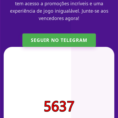
tem acesso a promoções incríveis e uma
experiência de jogo inigualável. Junte-se aos
vencedores agora!
SEGUIR NO TELEGRAM