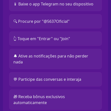
📱 Baixe o app Telegram no seu dispositivo
🔍 Procure por "@5637Oficial"
👆 Toque em "Entrar" ou "Join"
🔔 Ative as notificações para não perder
nada
💬 Participe das conversas e interaja
🎁 Receba bônus exclusivos
automaticamente