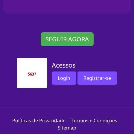
SEGUIR AGORA
Acessos
Login
Registrar-se
Políticas de Privacidade
Termos e Condições
Sitemap