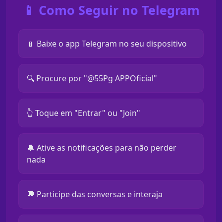
📱 Como Seguir no Telegram
📱 Baixe o app Telegram no seu dispositivo
🔍 Procure por "@55Pg APPOficial"
👆 Toque em "Entrar" ou "Join"
🔔 Ative as notificações para não perder
nada
💬 Participe das conversas e interaja