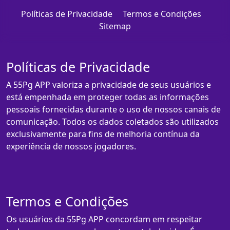
Políticas de Privacidade
Termos e Condições
Sitemap
Políticas de Privacidade
A 55Pg APP valoriza a privacidade de seus usuários e
está empenhada em proteger todas as informações
pessoais fornecidas durante o uso de nossos canais de
comunicação. Todos os dados coletados são utilizados
exclusivamente para fins de melhoria contínua da
experiência de nossos jogadores.
Termos e Condições
Os usuários da 55Pg APP concordam em respeitar