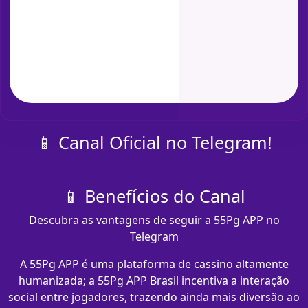
📱 Canal Oficial no Telegram!
📱 Benefícios do Canal
Descubra as vantagens de seguir a 55Pg APP no
Telegram
A 55Pg APP é uma plataforma de cassino altamente
humanizada; a 55Pg APP Brasil incentiva a interação
social entre jogadores, trazendo ainda mais diversão ao