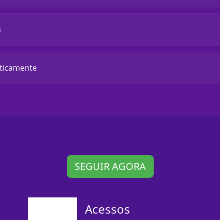
a
aticamente
SEGUIR AGORA
Acessos