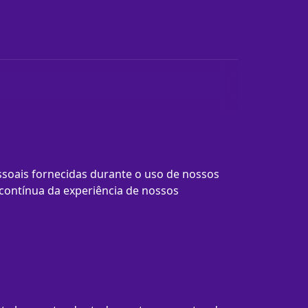
ssoais fornecidas durante o uso de nossos
 contínua da experiência de nossos