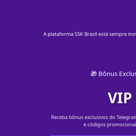
A plataforma 55K Brasil está sempre in
🎁 Bônus Exclu
VIP
Receba bônus exclusivos do Telegra
e códigos promocionai