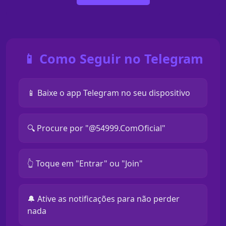
📱 Como Seguir no Telegram
📱 Baixe o app Telegram no seu dispositivo
🔍 Procure por "@54999.ComOficial"
👆 Toque em "Entrar" ou "Join"
🔔 Ative as notificações para não perder
nada