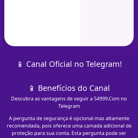
📱 Canal Oficial no Telegram!
📱 Benefícios do Canal
Descubra as vantagens de seguir a 54999.Com no
Telegram
A pergunta de segurança é opcional mas altamente
recomendada, pois oferece uma camada adicional de
proteção para sua conta. Esta pergunta pode ser