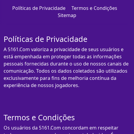
Políticas de Privacidade
Termos e Condições
Sitemap
Políticas de Privacidade
A 5161.Com valoriza a privacidade de seus usuários e
está empenhada em proteger todas as informações
pessoais fornecidas durante o uso de nossos canais de
comunicação. Todos os dados coletados são utilizados
exclusivamente para fins de melhoria contínua da
experiência de nossos jogadores.
Termos e Condições
Os usuários da 5161.Com concordam em respeitar