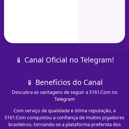
📱 Canal Oficial no Telegram!
📱 Benefícios do Canal
Descubra as vantagens de seguir a 5161.Com no
Telegram
Com serviço de qualidade e ótima reputação, a
5161.Com conquistou a confiança de muitos jogadores
brasileiros, tornando-se a plataforma preferida dos