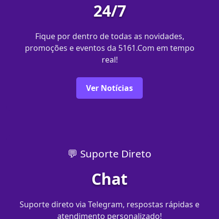
24/7
Fique por dentro de todas as novidades,
promoções e eventos da 5161.Com em tempo
real!
Ver Notícias
💬 Suporte Direto
Chat
Suporte direto via Telegram, respostas rápidas e
atendimento personalizado!