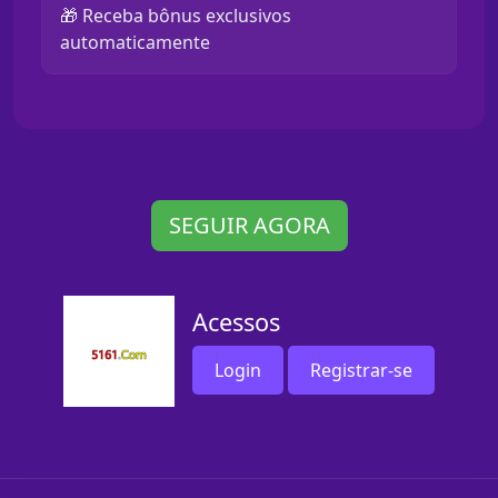
🎁 Receba bônus exclusivos
automaticamente
SEGUIR AGORA
Acessos
Login
Registrar-se