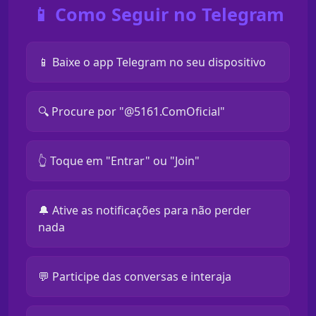
📱 Como Seguir no Telegram
📱 Baixe o app Telegram no seu dispositivo
🔍 Procure por "@5161.ComOficial"
👆 Toque em "Entrar" ou "Join"
🔔 Ative as notificações para não perder
nada
💬 Participe das conversas e interaja