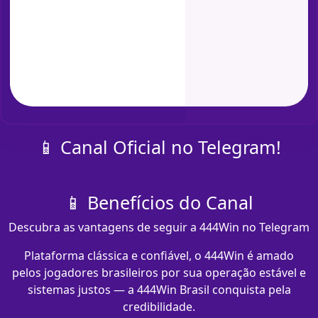
📱 Canal Oficial no Telegram!
📱 Benefícios do Canal
Descubra as vantagens de seguir a 444Win no Telegram
Plataforma clássica e confiável, o 444Win é amado
pelos jogadores brasileiros por sua operação estável e
sistemas justos — a 444Win Brasil conquista pela
credibilidade.