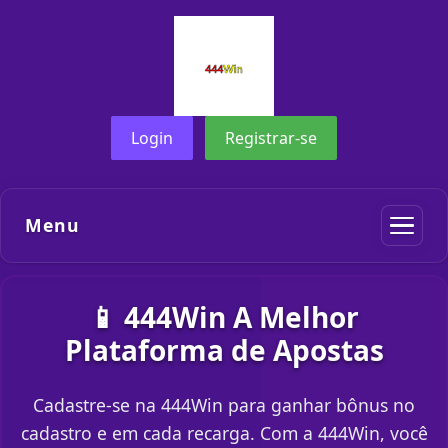
Login
Registrar-se
Menu
📱 444Win A Melhor
Plataforma de Apostas
Cadastre-se na 444Win para ganhar bônus no
cadastro e em cada recarga. Com a 444Win, você