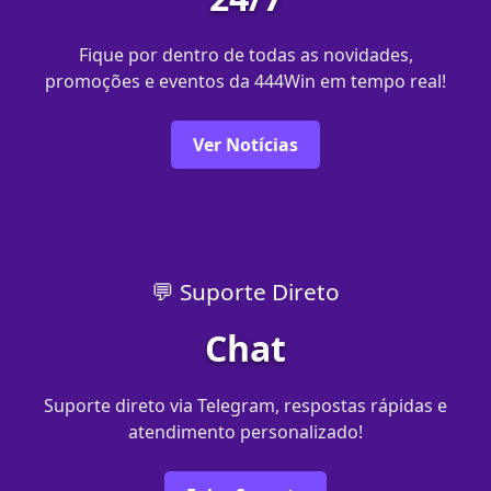
Fique por dentro de todas as novidades,
promoções e eventos da 444Win em tempo real!
Ver Notícias
💬 Suporte Direto
Chat
Suporte direto via Telegram, respostas rápidas e
atendimento personalizado!