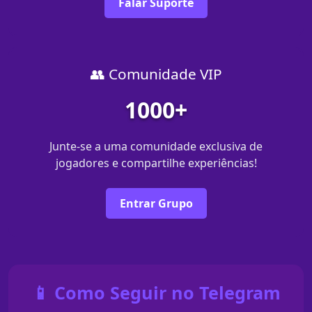
Falar Suporte
👥 Comunidade VIP
1000+
Junte-se a uma comunidade exclusiva de
jogadores e compartilhe experiências!
Entrar Grupo
📱 Como Seguir no Telegram