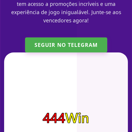
tem acesso a promoções incríveis e uma
experiência de jogo inigualável. Junte-se aos
vencedores agora!
SEGUIR NO TELEGRAM