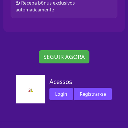
🎁 Receba bônus exclusivos
automaticamente
SEGUIR AGORA
Acessos
Login
Registrar-se