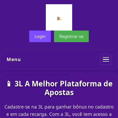
Login
Registrar-se
Menu
📱 3L A Melhor Plataforma de
Apostas
Cadastre-se na 3L para ganhar bônus no cadastro
e em cada recarga. Com a 3L, você tem acesso a