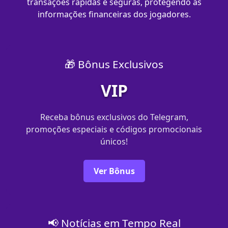
transações rápidas e seguras, protegendo as
informações financeiras dos jogadores.
🎁 Bônus Exclusivos
VIP
Receba bônus exclusivos do Telegram,
promoções especiais e códigos promocionais
únicos!
Ver Bônus
📢 Notícias em Tempo Real