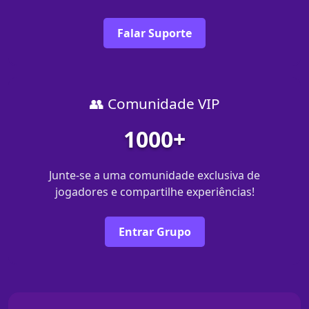
Falar Suporte
👥 Comunidade VIP
1000+
Junte-se a uma comunidade exclusiva de
jogadores e compartilhe experiências!
Entrar Grupo