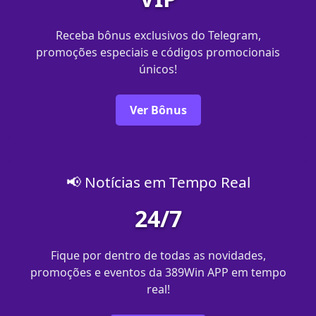
Receba bônus exclusivos do Telegram,
promoções especiais e códigos promocionais
únicos!
Ver Bônus
📢 Notícias em Tempo Real
24/7
Fique por dentro de todas as novidades,
promoções e eventos da 389Win APP em tempo
real!