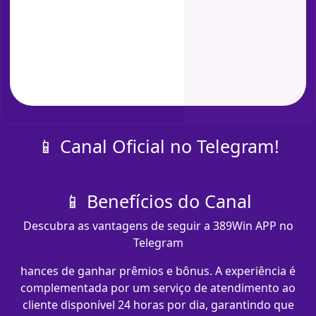
📱 Canal Oficial no Telegram!
📱 Benefícios do Canal
Descubra as vantagens de seguir a 389Win APP no
Telegram
hances de ganhar prêmios e bônus. A experiência é
complementada por um serviço de atendimento ao
cliente disponível 24 horas por dia, garantindo que