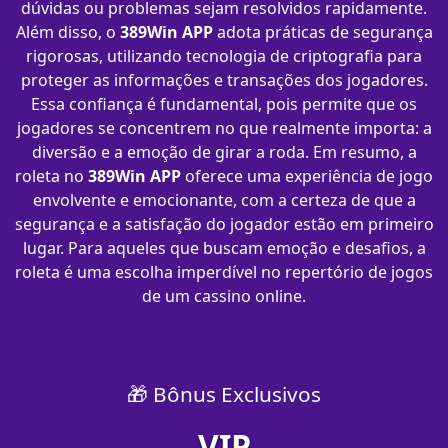
dúvidas ou problemas sejam resolvidos rapidamente.
Além disso, o
389Win APP
adota práticas de segurança
rigorosas, utilizando tecnologia de criptografia para
proteger as informações e transações dos jogadores.
Essa confiança é fundamental, pois permite que os
jogadores se concentrem no que realmente importa: a
diversão e a emoção de girar a roda. Em resumo, a
roleta no
389Win APP
oferece uma experiência de jogo
envolvente e emocionante, com a certeza de que a
segurança e a satisfação do jogador estão em primeiro
lugar. Para aqueles que buscam emoção e desafios, a
roleta é uma escolha imperdível no repertório de jogos
de um cassino online.
🎁 Bônus Exclusivos
VIP