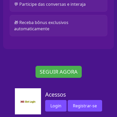
💬 Participe das conversas e interaja
🎁 Receba bônus exclusivos
automaticamente
SEGUIR AGORA
Acessos
Login
Registrar-se