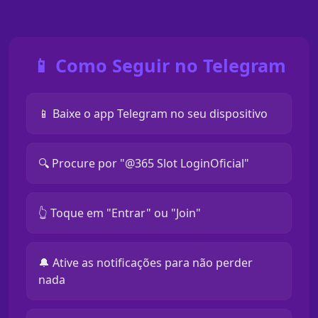
📱 Como Seguir no Telegram
📱 Baixe o app Telegram no seu dispositivo
🔍 Procure por "@365 Slot LoginOficial"
👆 Toque em "Entrar" ou "Join"
🔔 Ative as notificações para não perder
nada