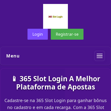
Login
Registrar-se
Menu
📱 365 Slot Login A Melhor
Plataforma de Apostas
Cadastre-se na 365 Slot Login para ganhar bônus
no cadastro e em cada recarga. Com a 365 Slot