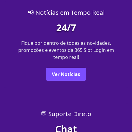
📢 Notícias em Tempo Real
24/7
Fique por dentro de todas as novidades,
promoções e eventos da 365 Slot Login em
tempo real!
Ver Notícias
💬 Suporte Direto
Chat