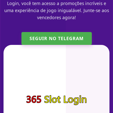
Login, você tem acesso a promoções incríveis e
uma experiência de jogo inigualável. Junte-se aos
vencedores agora!
SEGUIR NO TELEGRAM