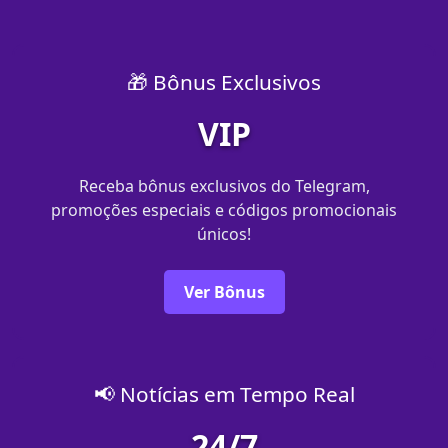
🎁 Bônus Exclusivos
VIP
Receba bônus exclusivos do Telegram,
promoções especiais e códigos promocionais
únicos!
Ver Bônus
📢 Notícias em Tempo Real
24/7