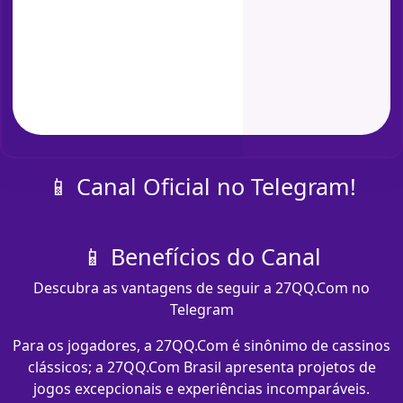
📱 Canal Oficial no Telegram!
📱 Benefícios do Canal
Descubra as vantagens de seguir a 27QQ.Com no
Telegram
Para os jogadores, a 27QQ.Com é sinônimo de cassinos
clássicos; a 27QQ.Com Brasil apresenta projetos de
jogos excepcionais e experiências incomparáveis.