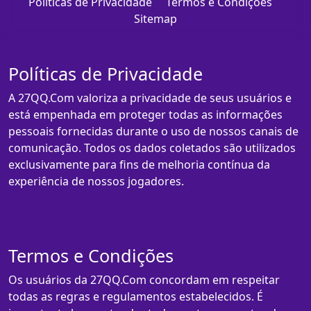
Políticas de Privacidade
Termos e Condições
Sitemap
Políticas de Privacidade
A 27QQ.Com valoriza a privacidade de seus usuários e
está empenhada em proteger todas as informações
pessoais fornecidas durante o uso de nossos canais de
comunicação. Todos os dados coletados são utilizados
exclusivamente para fins de melhoria contínua da
experiência de nossos jogadores.
Termos e Condições
Os usuários da 27QQ.Com concordam em respeitar
todas as regras e regulamentos estabelecidos. É