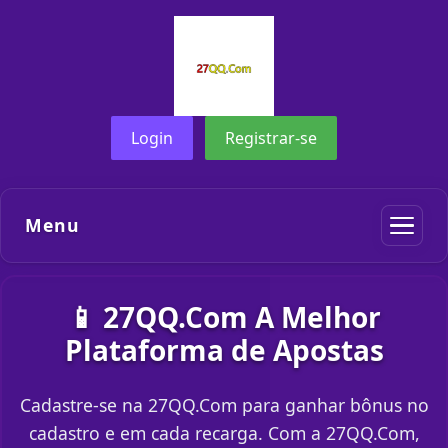
Login
Registrar-se
Menu
📱 27QQ.Com A Melhor
Plataforma de Apostas
Cadastre-se na 27QQ.Com para ganhar bônus no
cadastro e em cada recarga. Com a 27QQ.Com,