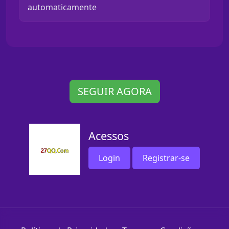
automaticamente
SEGUIR AGORA
Acessos
Login
Registrar-se