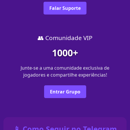
Falar Suporte
👥 Comunidade VIP
1000+
Junte-se a uma comunidade exclusiva de
jogadores e compartilhe experiências!
Entrar Grupo
📱 Como Seguir no Telegram