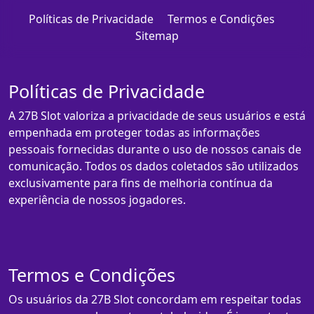
Políticas de Privacidade
Termos e Condições
Sitemap
Políticas de Privacidade
A 27B Slot valoriza a privacidade de seus usuários e está
empenhada em proteger todas as informações
pessoais fornecidas durante o uso de nossos canais de
comunicação. Todos os dados coletados são utilizados
exclusivamente para fins de melhoria contínua da
experiência de nossos jogadores.
Termos e Condições
Os usuários da 27B Slot concordam em respeitar todas