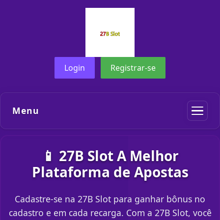
Login
Registrar-se
Menu
📱 27B Slot A Melhor
Plataforma de Apostas
Cadastre-se na 27B Slot para ganhar bônus no
cadastro e em cada recarga. Com a 27B Slot, você