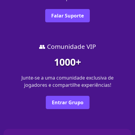
Falar Suporte
👥 Comunidade VIP
1000+
Junte-se a uma comunidade exclusiva de
jogadores e compartilhe experiências!
Entrar Grupo