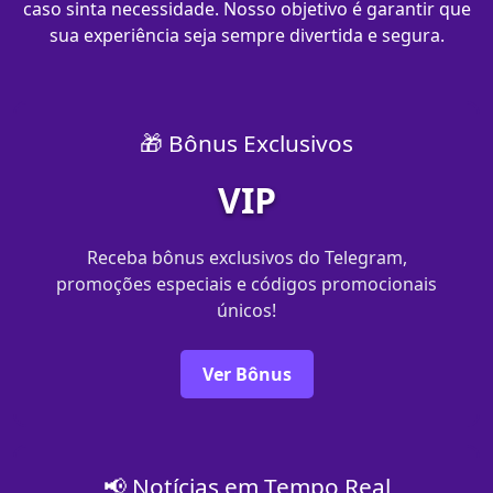
caso sinta necessidade. Nosso objetivo é garantir que
sua experiência seja sempre divertida e segura.
🎁 Bônus Exclusivos
VIP
Receba bônus exclusivos do Telegram,
promoções especiais e códigos promocionais
únicos!
Ver Bônus
📢 Notícias em Tempo Real