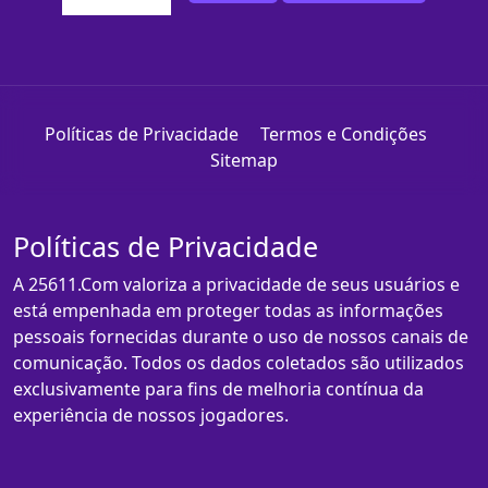
Políticas de Privacidade
Termos e Condições
Sitemap
Políticas de Privacidade
A 25611.Com valoriza a privacidade de seus usuários e
está empenhada em proteger todas as informações
pessoais fornecidas durante o uso de nossos canais de
comunicação. Todos os dados coletados são utilizados
exclusivamente para fins de melhoria contínua da
experiência de nossos jogadores.