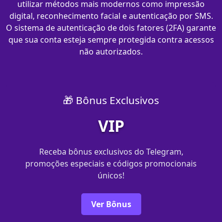
utilizar métodos mais modernos como impressão
digital, reconhecimento facial e autenticação por SMS.
O sistema de autenticação de dois fatores (2FA) garante
que sua conta esteja sempre protegida contra acessos
não autorizados.
🎁 Bônus Exclusivos
VIP
Receba bônus exclusivos do Telegram,
promoções especiais e códigos promocionais
únicos!
Ver Bônus