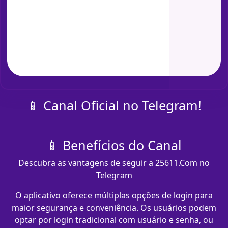
📱 Canal Oficial no Telegram!
📱 Benefícios do Canal
Descubra as vantagens de seguir a 25611.Com no
Telegram
O aplicativo oferece múltiplas opções de login para
maior segurança e conveniência. Os usuários podem
optar por login tradicional com usuário e senha, ou