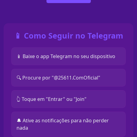
📱 Como Seguir no Telegram
📱 Baixe o app Telegram no seu dispositivo
🔍 Procure por "@25611.ComOficial"
👆 Toque em "Entrar" ou "Join"
🔔 Ative as notificações para não perder
nada