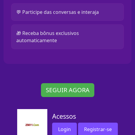
💬 Participe das conversas e interaja
🎁 Receba bônus exclusivos
automaticamente
SEGUIR AGORA
Acessos
Login
Registrar-se