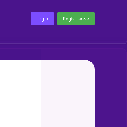
Login
Registrar-se