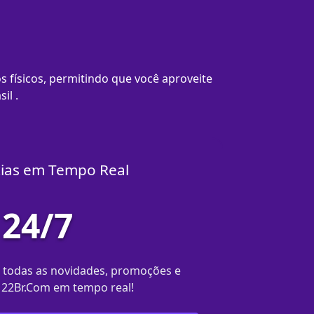
 físicos, permitindo que você aproveite
il .
cias em Tempo Real
24/7
e todas as novidades, promoções e
 22Br.Com em tempo real!