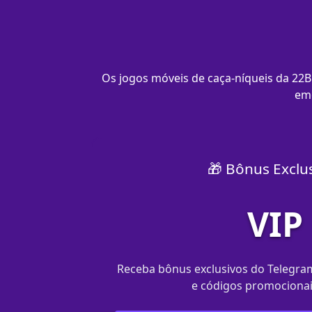
Os jogos móveis de caça-níqueis da 22B
emo
🎁 Bônus Exclu
VIP
Receba bônus exclusivos do Telegra
e códigos promocionai