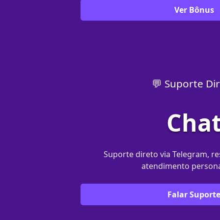
Ver Bônus
💬 Suporte Di
Cha
Suporte direto via Telegram, r
atendimento persona
Falar Suport