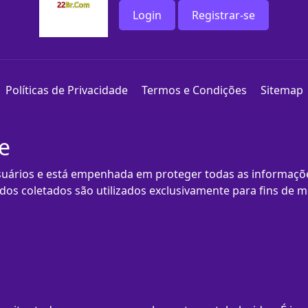
Login
Registrar-se
Políticas de Privacidade
Termos e Condições
Sitemap
de
usuários e está empenhada em proteger todas as informaçõ
os coletados são utilizados exclusivamente para fins de m