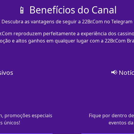
📱 Benefícios do Canal
Descubra as vantagens de seguir a 22Br.Com no Telegram
r.Com reproduzem perfeitamente a experiência dos cassinos
ção e altos ganhos em qualquer lugar com a 22Br.Com Bras
sivos
📢 Notí
m, promoções especiais
Fique por dentro d
s únicos!
eventos da