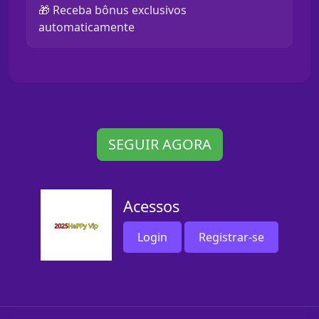
🎁 Receba bônus exclusivos
automaticamente
SEGUIR AGORA
Acessos
Login
Registrar-se