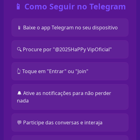
📱 Como Seguir no Telegram
📱 Baixe o app Telegram no seu dispositivo
🔍 Procure por "@2025HaPPy VipOficial"
👆 Toque em "Entrar" ou "Join"
🔔 Ative as notificações para não perder
nada
💬 Participe das conversas e interaja