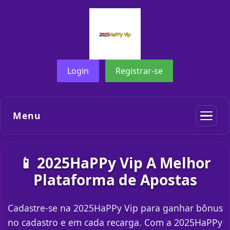
Login
Registrar-se
Menu
📱 2025HaPPy Vip A Melhor
Plataforma de Apostas
Cadastre-se na 2025HaPPy Vip para ganhar bônus
no cadastro e em cada recarga. Com a 2025HaPPy