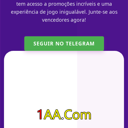
tem acesso a promoções incríveis e uma
experiência de jogo inigualável. Junte-se aos
vencedores agora!
SEGUIR NO TELEGRAM