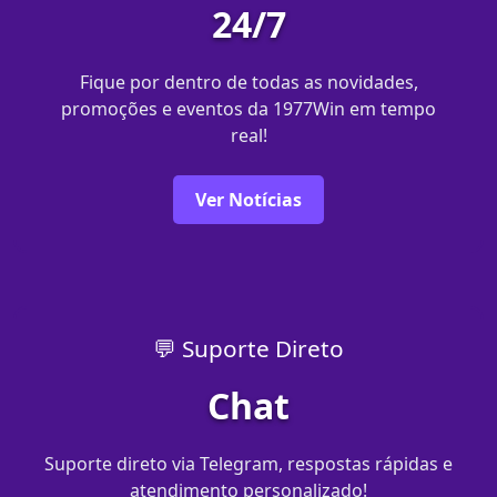
24/7
Fique por dentro de todas as novidades,
promoções e eventos da 1977Win em tempo
real!
Ver Notícias
💬 Suporte Direto
Chat
Suporte direto via Telegram, respostas rápidas e
atendimento personalizado!