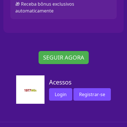
🎁 Receba bônus exclusivos
automaticamente
SEGUIR AGORA
Acessos
Login
Registrar-se