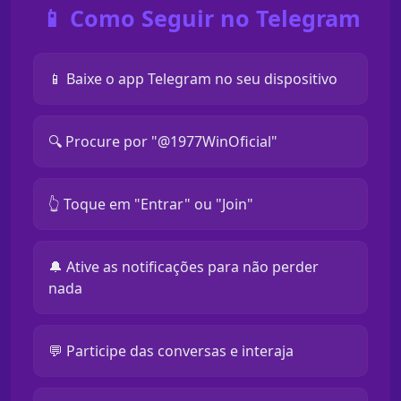
📱 Como Seguir no Telegram
📱 Baixe o app Telegram no seu dispositivo
🔍 Procure por "@1977WinOficial"
👆 Toque em "Entrar" ou "Join"
🔔 Ative as notificações para não perder
nada
💬 Participe das conversas e interaja