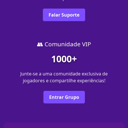
Falar Suporte
👥 Comunidade VIP
1000+
Junte-se a uma comunidade exclusiva de
jogadores e compartilhe experiências!
Entrar Grupo