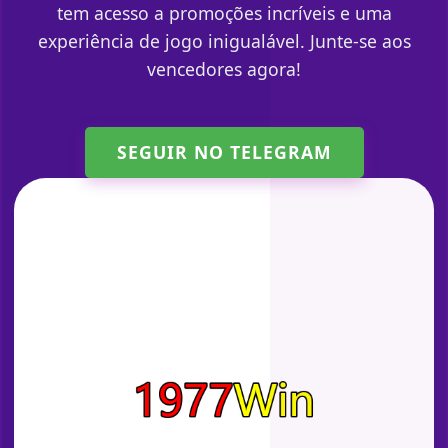
tem acesso a promoções incríveis e uma
experiência de jogo inigualável. Junte-se aos
vencedores agora!
SEGUIR NO TELEGRAM