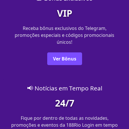
VIP
Receba bônus exclusivos do Telegram,
promoções especiais e códigos promocionais
únicos!
Ver Bônus
📢 Notícias em Tempo Real
24/7
Fique por dentro de todas as novidades,
promoções e eventos da 188Rio Login em tempo