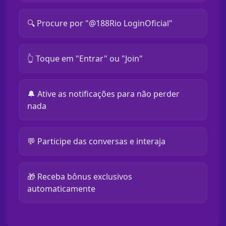
🔍 Procure por "@188Rio LoginOficial"
👆 Toque em "Entrar" ou "Join"
🔔 Ative as notificações para não perder
nada
💬 Participe das conversas e interaja
🎁 Receba bônus exclusivos
automaticamente