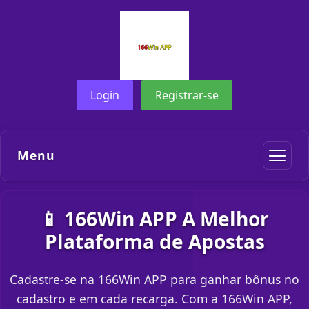
Login
Registrar-se
Menu
📱 166Win APP A Melhor
Plataforma de Apostas
Cadastre-se na 166Win APP para ganhar bônus no
cadastro e em cada recarga. Com a 166Win APP,