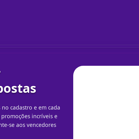
r
postas
 no cadastro e em cada
 promoções incríveis e
unte-se aos vencedores