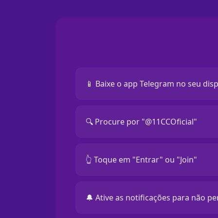
📱 Baixe o app Telegram no seu disp
🔍 Procure por "@11CCOficial"
👆 Toque em "Entrar" ou "Join"
🔔 Ative as notificações para não p