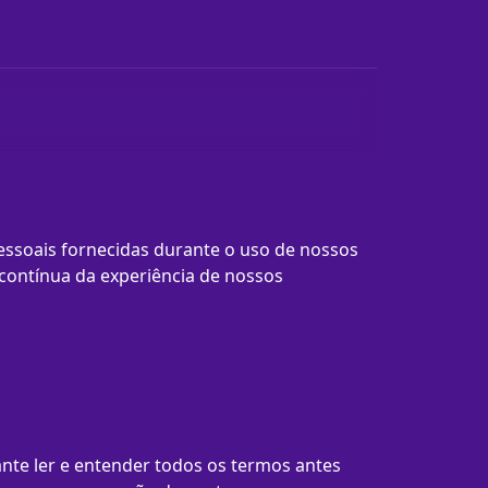
essoais fornecidas durante o uso de nossos
 contínua da experiência de nossos
nte ler e entender todos os termos antes