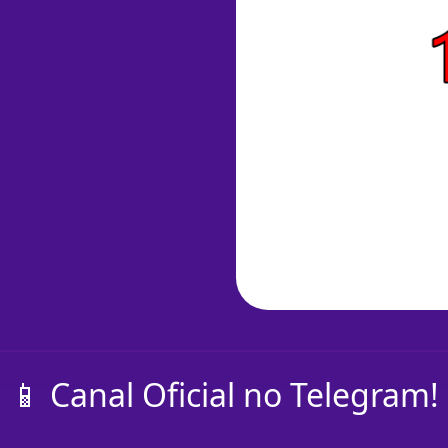
📱 Canal Oficial no Telegram!