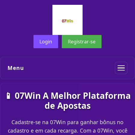
Login
Registrar-se
Menu
📱 07Win A Melhor Plataforma
de Apostas
Cadastre-se na 07Win para ganhar bônus no
cadastro e em cada recarga. Com a 07Win, você