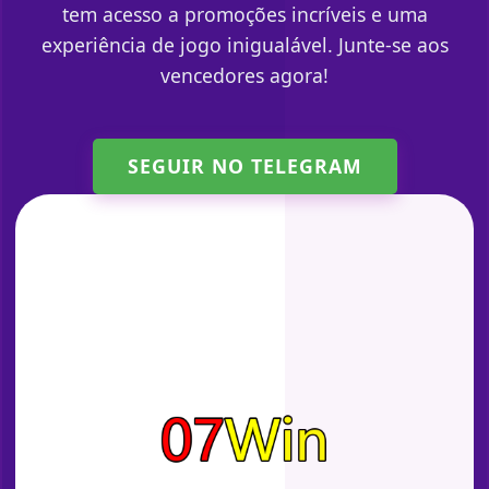
tem acesso a promoções incríveis e uma
experiência de jogo inigualável. Junte-se aos
vencedores agora!
SEGUIR NO TELEGRAM