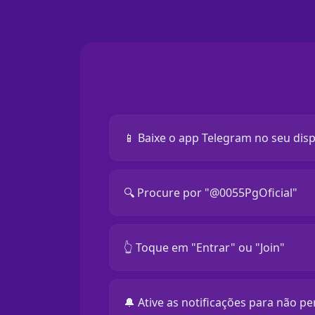
📱 Baixe o app Telegram no seu disp
🔍 Procure por "@0055PgOficial"
👆 Toque em "Entrar" ou "Join"
🔔 Ative as notificações para não p