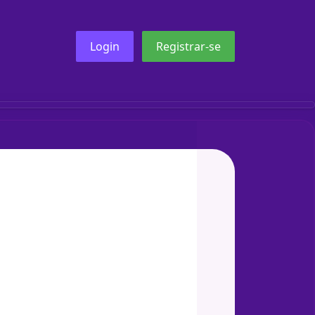
Login
Registrar-se