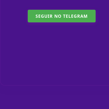
SEGUIR NO TELEGRAM