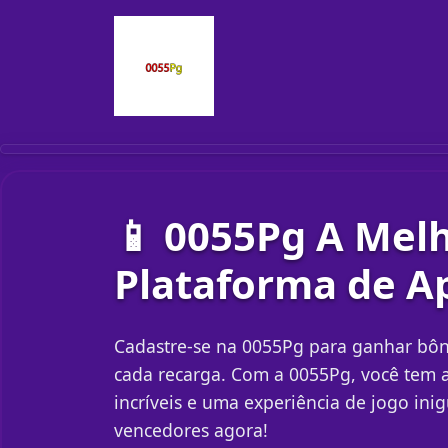
📱 0055Pg A Mel
Plataforma de A
Cadastre-se na 0055Pg para ganhar bôn
cada recarga. Com a 0055Pg, você tem 
incríveis e uma experiência de jogo inig
vencedores agora!