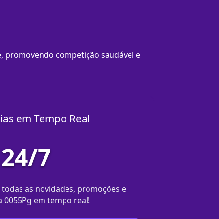
ne, promovendo competição saudável e
cias em Tempo Real
24/7
e todas as novidades, promoções e
a 0055Pg em tempo real!