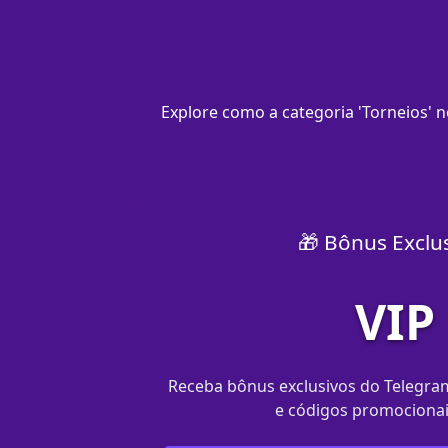
Explore como a categoria 'Torneios' 
🎁 Bônus Exclu
VIP
Receba bônus exclusivos do Telegra
e códigos promocionai