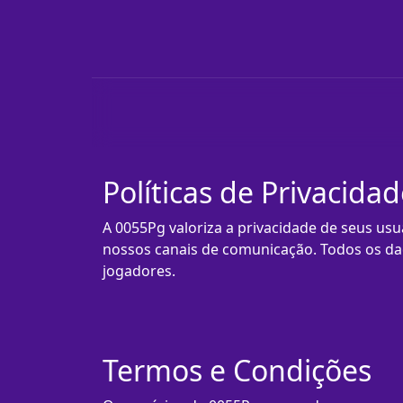
Políticas de Privacida
A 0055Pg valoriza a privacidade de seus us
nossos canais de comunicação. Todos os dad
jogadores.
Termos e Condições