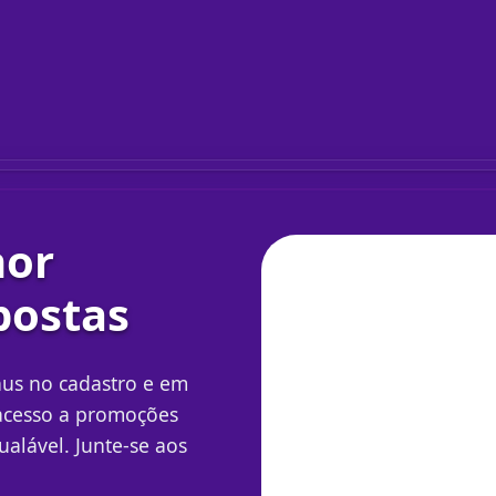
hor
postas
us no cadastro e em
acesso a promoções
ualável. Junte-se aos