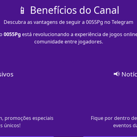
📱 Benefícios do Canal
Descubra as vantagens de seguir a 0055Pg no Telegram
no
0055Pg
está revolucionando a experiência de jogos onli
comunidade entre jogadores.
sivos
📢 Notí
m, promoções especiais
Fique por dentro d
s únicos!
eventos d